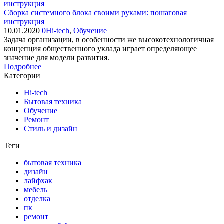
Сборка системного блока своими руками: пошаговая
инструкция
10.01.2020
0
Hi-tech
,
Обучение
Задача организации, в особенности же высокотехнологичная
концепция общественного уклада играет определяющее
значение для модели развития.
Подробнее
Категории
Hi-tech
Бытовая техника
Обучение
Ремонт
Стиль и дизайн
Теги
бытовая техника
дизайн
лайфхак
мебель
отделка
пк
ремонт