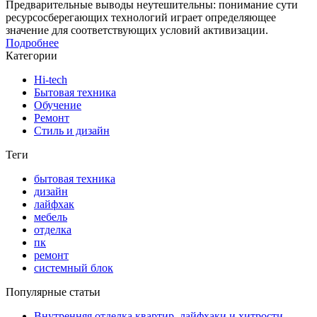
Предварительные выводы неутешительны: понимание сути
ресурсосберегающих технологий играет определяющее
значение для соответствующих условий активизации.
Подробнее
Категории
Hi-tech
Бытовая техника
Обучение
Ремонт
Стиль и дизайн
Теги
бытовая техника
дизайн
лайфхак
мебель
отделка
пк
ремонт
системный блок
Популярные статьи
Внутренняя отделка квартир, лайфхаки и хитрости